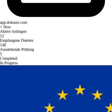
app.doksure.com
+ New
Aktive Anfragen
12
Empfangene Dateien
148
Ausstehende Prüfung
5
Completed
In Progress