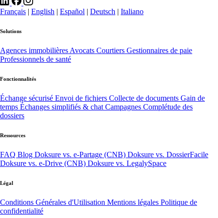
Français
|
English
|
Español
|
Deutsch
|
Italiano
Solutions
Agences immobilières
Avocats
Courtiers
Gestionnaires de paie
Professionnels de santé
Fonctionnalités
Échange sécurisé
Envoi de fichiers
Collecte de documents
Gain de
temps
Échanges simplifiés & chat
Campagnes
Complétude des
dossiers
Ressources
FAQ
Blog
Doksure vs. e-Partage (CNB)
Doksure vs. DossierFacile
Doksure vs. e-Drive (CNB)
Doksure vs. LegalySpace
Légal
Conditions Générales d'Utilisation
Mentions légales
Politique de
confidentialité