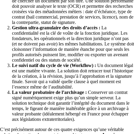
de chercher un document par son titre. Une solution performante
doit pouvoir analyser le texte (OCR) et permettre des recherches
croisées via des métadonnées métiers : date d’échéance, type de
contrat (bail commercial, prestation de services, licence), nom de
la contrepartie, statut de signature.
Gestion ultra-granulaire des droits d’accès :
La
confidentialité est la clé de voûte de la fonction juridique. Les
fondateurs, les opérationnels et la direction juridique n’ont pas
(et ne doivent pas avoir) les mêmes habilitations. Le système doit
cloisonner l’information de manière étanche pour que seuls les
profils autorisés puissent lire, modifier ou exporter un avenant
confidentiel ou des statuts de société.
Le suivi natif du cycle de vie (Workflow) :
Un document légal
est une matière vivante. La solution doit retracer tout l’historique
de la création, à la révision, jusqu’à l’approbation et la signature
finale. Savoir qui a validé quelle clause à quel moment est
l’essence même de l’auditabilité.
La valeur probatoire de l’archivage :
Conserver un contrat
signé numériquement exige plus qu’un simple serveur. La
solution technique doit garantir l’intégrité du document dans le
temps, le figeant de manière inaltérable grâce à un archivage à
valeur probante (idéalement hébergé en France pour échapper
aux législations extraterritoriales).
C’est précisément autour de ces quatre exigences qu’une véritable