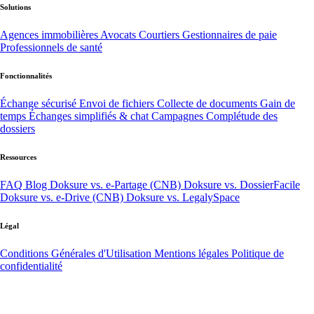
Solutions
Agences immobilières
Avocats
Courtiers
Gestionnaires de paie
Professionnels de santé
Fonctionnalités
Échange sécurisé
Envoi de fichiers
Collecte de documents
Gain de
temps
Échanges simplifiés & chat
Campagnes
Complétude des
dossiers
Ressources
FAQ
Blog
Doksure vs. e-Partage (CNB)
Doksure vs. DossierFacile
Doksure vs. e-Drive (CNB)
Doksure vs. LegalySpace
Légal
Conditions Générales d'Utilisation
Mentions légales
Politique de
confidentialité