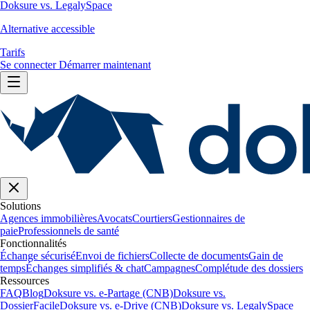
Doksure vs. LegalySpace
Alternative accessible
Tarifs
Se connecter
Démarrer maintenant
Solutions
Agences immobilières
Avocats
Courtiers
Gestionnaires de
paie
Professionnels de santé
Fonctionnalités
Échange sécurisé
Envoi de fichiers
Collecte de documents
Gain de
temps
Échanges simplifiés & chat
Campagnes
Complétude des dossiers
Ressources
FAQ
Blog
Doksure vs. e-Partage (CNB)
Doksure vs.
DossierFacile
Doksure vs. e-Drive (CNB)
Doksure vs. LegalySpace