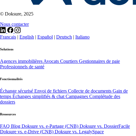
© Doksure, 2025
Nous contacter
Français
|
English
|
Español
|
Deutsch
|
Italiano
Solutions
Agences immobilières
Avocats
Courtiers
Gestionnaires de paie
Professionnels de santé
Fonctionnalités
Échange sécurisé
Envoi de fichiers
Collecte de documents
Gain de
temps
Échanges simplifiés & chat
Campagnes
Complétude des
dossiers
Ressources
FAQ
Blog
Doksure vs. e-Partage (CNB)
Doksure vs. DossierFacile
Doksure vs. e-Drive (CNB)
Doksure vs. LegalySpace